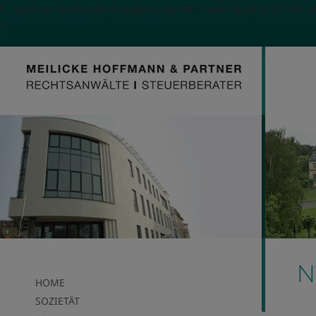
Lochner: Praktische Umsetzbarkeit der Frauenquote (mit Prof. Dr.
">
N
HOME
SOZIETÄT