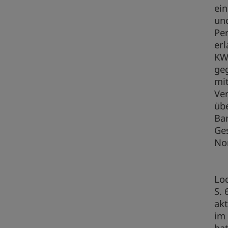
ein
und
Per
erl
KW
ge
mit
Ver
üb
Ban
Ge
No
Loc
S. 
ak
im 
hat