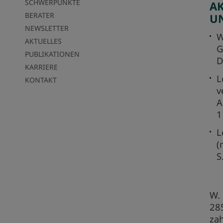
SCHWERPUNKTE
A
BERATER
UN
NEWSLETTER
W
AKTUELLES
G
PUBLIKATIONEN
D
KARRIERE
L
KONTAKT
v
A
1
L
(
S
W. 
285
za