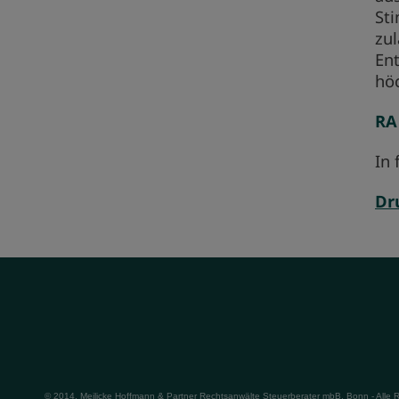
St
zul
Ent
höc
RA
In 
Dr
© 2014, Meilicke Hoffmann & Partner Rechtsanwälte Steuerberater mbB, Bonn - Alle 