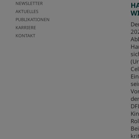
NEWSLETTER
H
W
AKTUELLES
PUBLIKATIONEN
Der
KARRIERE
202
KONTAKT
Abb
Ha
si
(U
Cel
Ein
se
Vor
de
DFL
Kin
Rol
Bei
kr