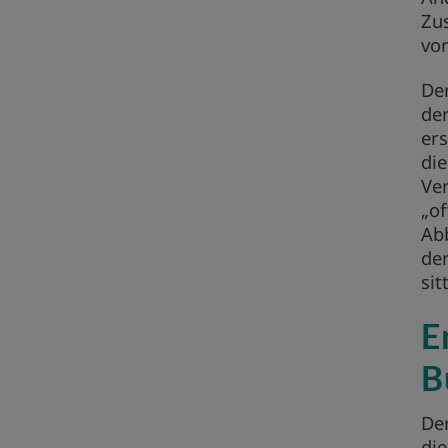
Zu
vo
Der
de
ers
di
Ve
„of
Ab
de
sit
E
B
Der
die