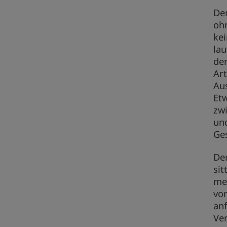
Der
oh
ke
la
den
Ar
Au
Et
zw
und
Ges
De
sit
me
vor
anf
Ve