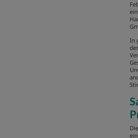
Feb
ein
Ha
Gm
In 
des
Ver
Ges
Un
and
St
S
P
Di
ein