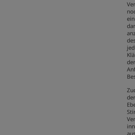
Ver
no
ein
da
an
des
jed
Klä
de
An
Bes
Zu
der
Ebe
Sti
Ver
inn
aus