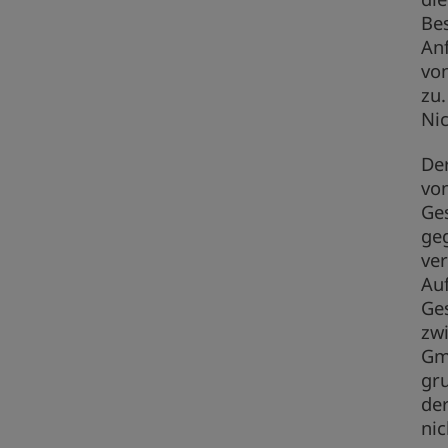
Bes
An
von
zu.
Nic
De
vo
Ges
ge
ver
Au
Ges
zw
Gm
gr
der
nic