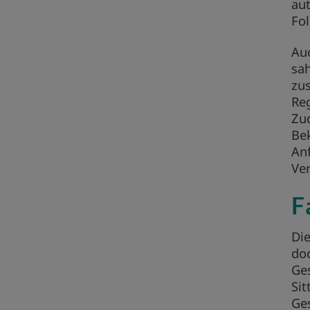
aut
Fol
Auc
sah
zu
Re
Zud
Bek
An
Ver
F
Di
doc
Ges
Si
Ges