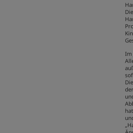
Han
Die
Ha
Pr
Kin
Ge
Im 
All
au
so
Di
der
und
Ab
ha
un
„Ha
Än