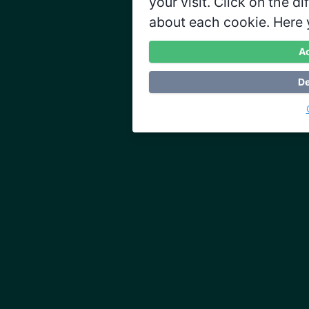
your visit. Click on the d
about each cookie. Here 
Ac
De