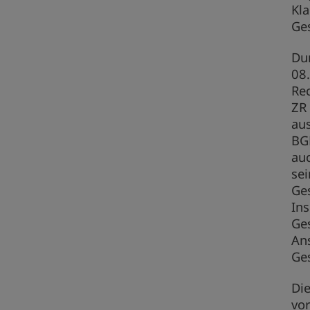
Kla
Ges
Du
08.
Rec
ZR
au
BGB
auc
se
Ges
In
Ges
An
Ge
Die
vo