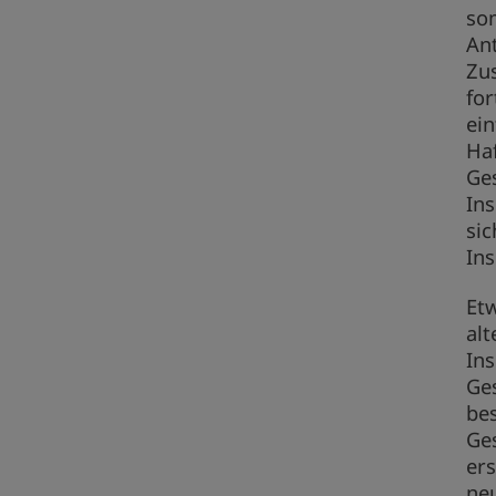
som
Ant
Zu
for
ei
Haf
Ges
Ins
si
Ins
Etw
al
Ins
Ge
bes
Ges
ers
ne