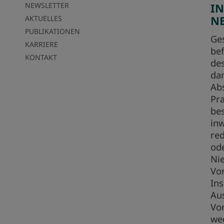
NEWSLETTER
I
N
AKTUELLES
PUBLIKATIONEN
Ges
KARRIERE
bef
KONTAKT
de
da
Abs
Pra
bes
inw
red
od
Nie
Vor
In
Au
Vor
we