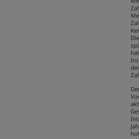
Me
Zah
Me
Za
Ken
Die
spä
hat
In
den
Zah
De
Vor
akt
Ges
Ins
Jah
hof