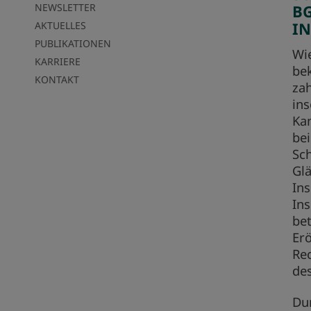
NEWSLETTER
B
I
AKTUELLES
PUBLIKATIONEN
Wie
KARRIERE
be
KONTAKT
za
in
Ka
be
Sch
Glä
In
Ins
bet
Erö
Re
de
Dur