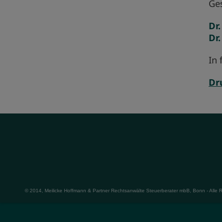
Ge
Dr
Dr
In 
Dr
© 2014, Meilicke Hoffmann & Partner Rechtsanwälte Steuerberater mbB, Bonn - Alle 