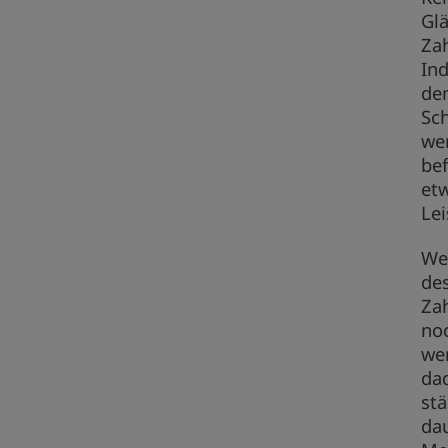
Gl
Za
In
de
Sch
wen
bef
etw
Lei
Wei
des
Zah
noc
we
dad
stä
da