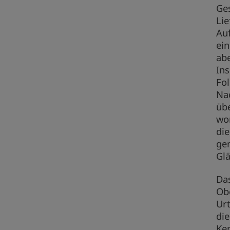
Ge
Lie
Auf
ein
abe
In
Fol
Na
üb
wor
die
ge
Gl
Das
Obe
Urt
die
Ke