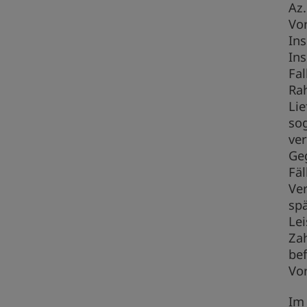
Az.
Vo
In
In
Fal
Ra
Lie
so
ve
Ge
Fäl
Ve
spä
Lei
Za
be
Vor
Im 