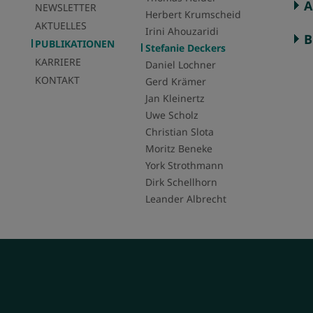
A
NEWSLETTER
Herbert Krumscheid
AKTUELLES
Irini Ahouzaridi
B
PUBLIKATIONEN
Stefanie Deckers
KARRIERE
Daniel Lochner
KONTAKT
Gerd Krämer
Jan Kleinertz
Uwe Scholz
Christian Slota
Moritz Beneke
York Strothmann
Dirk Schellhorn
Leander Albrecht