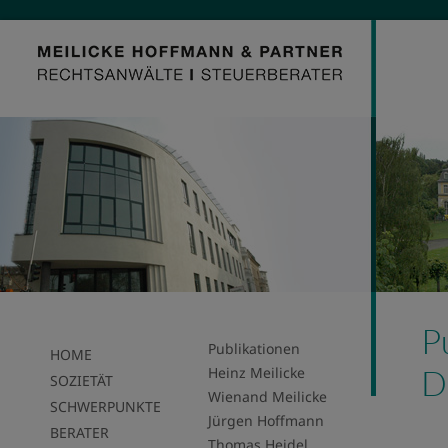
P
Publikationen
HOME
D
Heinz Meilicke
SOZIETÄT
Wienand Meilicke
SCHWERPUNKTE
Jürgen Hoffmann
BERATER
Thomas Heidel