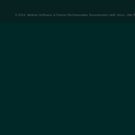
© 2014, Meilicke Hoffmann & Partner Rechtsanwälte Steuerberater mbB, Bonn - Alle 