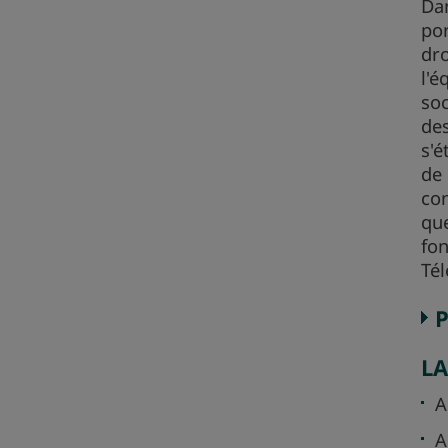
Dan
por
dro
l'é
soc
des
s'é
de 
con
que
fon
Té
L
A
A