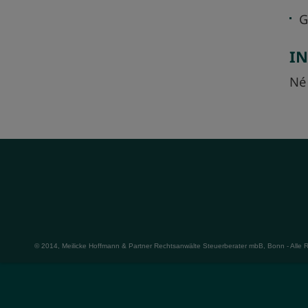
G
I
Né
© 2014, Meilicke Hoffmann & Partner Rechtsanwälte Steuerberater mbB, Bonn - Alle 