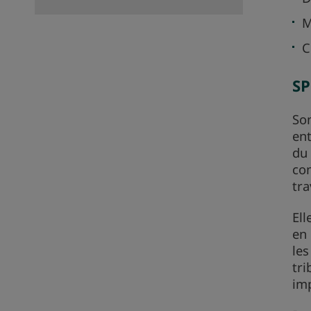
M
C
SP
Son
ent
du 
con
tra
Ell
en 
les
tri
imp