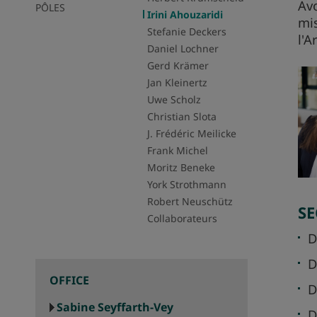
Avo
PÔLES
Irini Ahouzaridi
mis
Stefanie Deckers
l'A
Daniel Lochner
Gerd Krämer
Jan Kleinertz
Uwe Scholz
Christian Slota
J. Frédéric Meilicke
Frank Michel
Moritz Beneke
York Strothmann
Robert Neuschütz
SE
Collaborateurs
D
D
OFFICE
D
Sabine Seyffarth-Vey
D