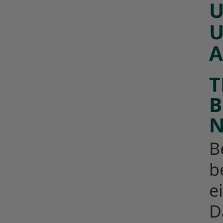
U
U
A
T
B
N
B
b
e
D