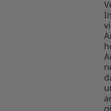
V
I
v
A
h
A
n
d
u
a
g