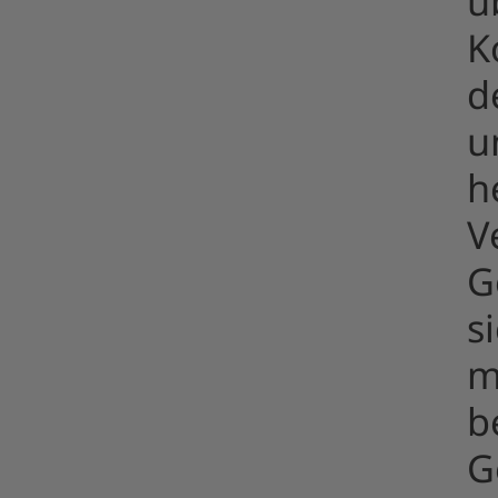
ü
K
d
u
h
V
G
s
m
b
G