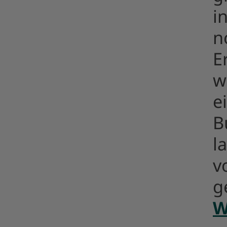
i
n
E
w
e
B
l
v
g
W