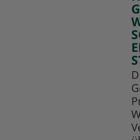
G
W
S
E
S
D
G
P
W
V