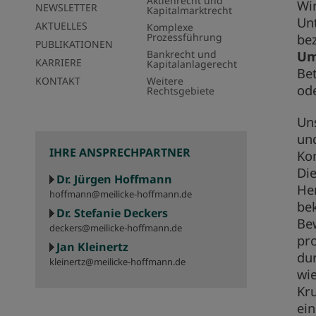
Aktienrecht und
Wi
NEWSLETTER
Kapitalmarktrecht
Un
AKTUELLES
Komplexe
Prozessführung
be
PUBLIKATIONEN
Bankrecht und
Um
KARRIERE
Kapitalanlagerecht
Be
KONTAKT
Weitere
od
Rechtsgebiete
Uns
un
IHRE ANSPRECHPARTNER
Ko
Di
Dr. Jürgen Hoffmann
Her
hoffmann@meilicke-hoffmann.de
be
Dr. Stefanie Deckers
Bew
deckers@meilicke-hoffmann.de
pro
Jan Kleinertz
du
kleinertz@meilicke-hoffmann.de
wie
Kr
ein