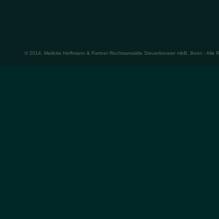
© 2014, Meilicke Hoffmann & Partner Rechtsanwälte Steuerberater mbB, Bonn - Alle 