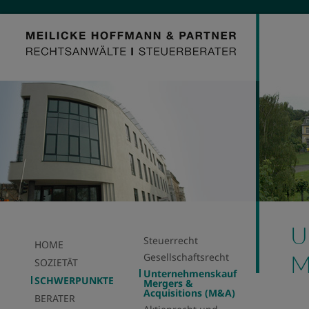
U
Steuerrecht
HOME
M
Gesellschaftsrecht
SOZIETÄT
Unternehmenskauf
SCHWERPUNKTE
Mergers &
Acquisitions (M&A)
BERATER