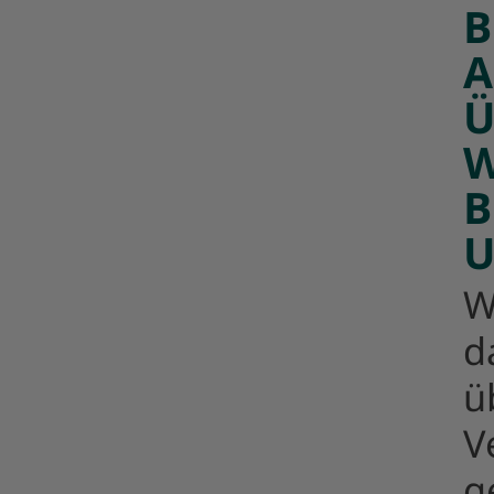
B
A
Ü
W
B
U
W
d
ü
V
g