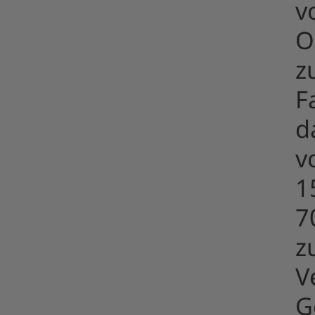
v
O
z
F
d
v
1
7
z
V
G