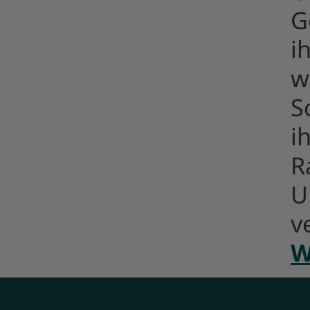
G
i
w
S
i
R
U
v
W