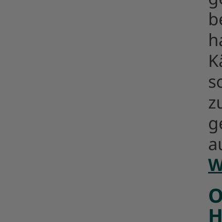
b
h
K
s
z
g
a
W
O
H