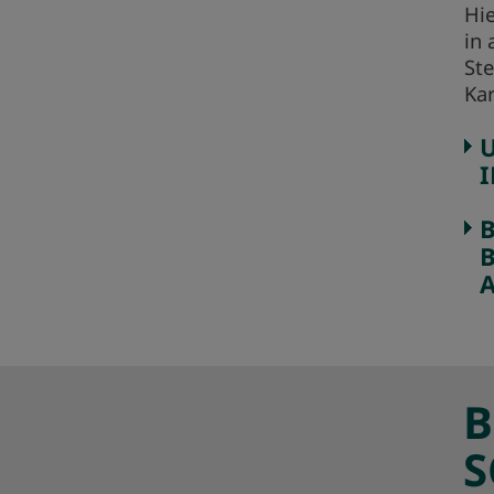
Hie
in 
St
Kar
B
B
S